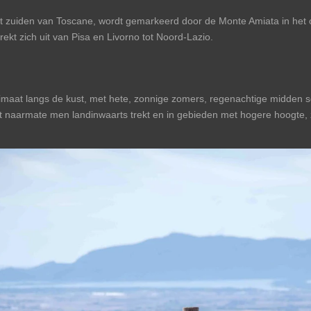
 zuiden van Toscane, wordt gemarkeerd door de Monte Amiata in het o
ekt zich uit van Pisa en Livorno tot Noord-Lazio.
maat langs de kust, met hete, zonnige zomers, regenachtige midden s
ordt naarmate men landinwaarts trekt en in gebieden met hogere hoogt