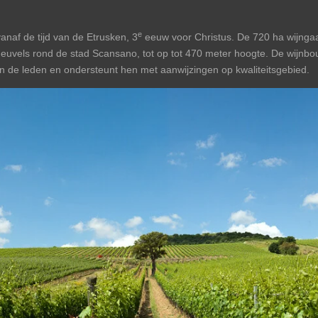
e
naf de tijd van de Etrusken, 3
eeuw voor Christus. De 720 ha wijnga
 heuvels rond de stad Scansano, tot op tot 470 meter hoogte. De wijnb
an de leden en ondersteunt hen met aanwijzingen op kwaliteitsgebied.