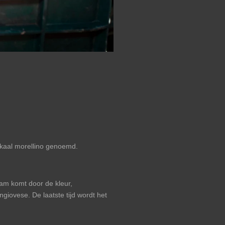
lokaal morellino genoemd.
aam komt door de kleur,
ngiovese. De laatste tijd wordt het