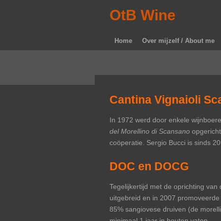
Ga
OtB Wine
direct
naar
Home
Over mijzelf / About me
de
hoofdinhoud
Cantina Vignaioli S
In 1972 werd door enkele wijnboer
del Morellino di Scansano
opgericht
coöperatie. Sergio Bucci is sinds 2
DOC en DOCG
Tegelijkertijd met de oprichting v
uitgebreid en in 2007 promoveerde
85% sangiovese druiven (de morelli
minimaal 1 jaar in houten vaten.