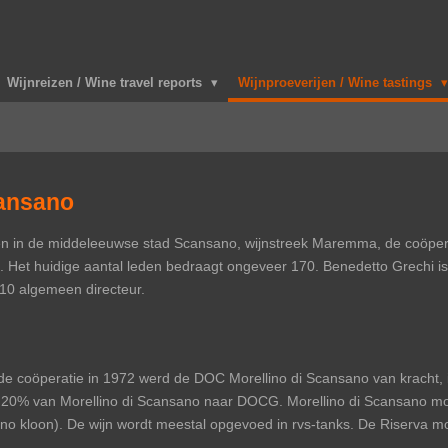
Wijnreizen / Wine travel reports
Wijnproeverijen / Wine tastings
cansano
en in de middeleeuwse stad Scansano, wijnstreek Maremma, de coöpe
. Het huidige aantal leden bedraagt ongeveer 170. Benedetto Grechi is 
010 algemeen directeur.
an de coöperatie in 1972 werd de DOC Morellino di Scansano van kracht
 20% van Morellino di Scansano naar DOCG. Morellino di Scansano moe
no kloon). De wijn wordt meestal opgevoed in rvs-tanks. De Riserva mo