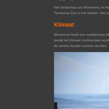
Het landschap van Maremma, in het
Tyrreense Zee in het westen. Het str
Klimaat
Maremma heeft een mediterraan kli
terwijl het klimaat continentaal w
de winters kouder kunnen worden.