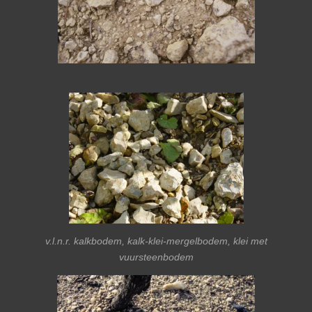
v.l.n.r. kalkbodem, kalk-klei-mergelbodem, klei met
vuursteenbodem