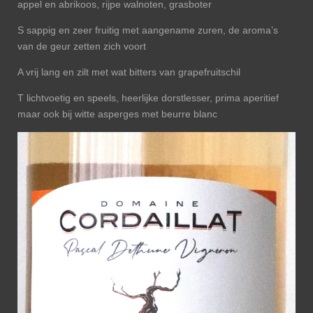
appel en abrikoos, rijpe walnoten, grasboter
S sappig en zeer fruitig met aangename zuren, de aroma’s
van de geur zetten zich voort
A vrij lang en zilt met wat bitters van grapefruitschil
T lichtvoetig en speels, heerlijke dorstlesser, prima aperitief
maar ook bij witte asperges met beurre blanc