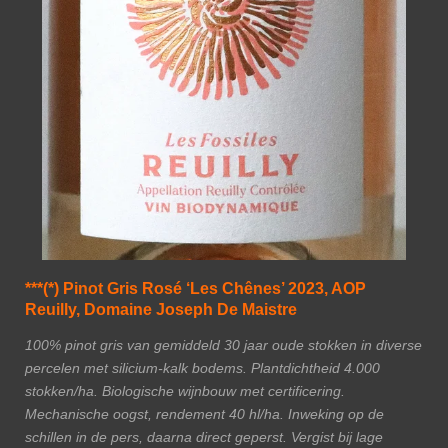
***(*) Pinot Gris Rosé ‘Les Chênes’ 2023, AOP
Reuilly, Domaine Joseph De Maistre
100% pinot gris van gemiddeld 30 jaar oude stokken in diverse
percelen met silicium-kalk bodems. Plantdichtheid 4.000
stokken/ha. Biologische wijnbouw met certificering.
Mechanische oogst, rendement 40 hl/ha. Inweking op de
schillen in de pers, daarna direct geperst. Vergist bij lage