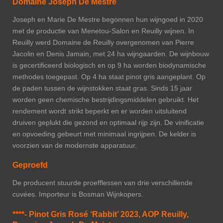
Domaine Joseph De Mestre
Joseph en Marie De Mestre begonnen hun wijngoed in 2020
met de productie van Menetou-Salon en Reuilly wijnen. In
Reuilly werd Domaine de Reuilly overgenomen van Pierre
Jacolin en Denis Jamain, met 24 ha wijngaarden. De wijnbouw
is gecertificeerd biologisch en op 9 ha worden biodynamische
methodes toegepast. Op 4 ha staat pinot gris aangeplant. Op
de paden tussen de wijnstokken staat gras. Sinds 15 jaar
worden geen chemische bestrijdingsmiddelen gebruikt. Het
rendement wordt strikt beperkt en er worden uitsluitend
druiven geplukt die gezond en optimaal rijp zijn. De vinificatie
en opvoeding gebeurt met minimaal ingrijpen. De kelder is
voorzien van de modernste apparatuur.
Geproefd
De producent stuurde proefflessen van drie verschillende
cuvées. Importeur is Bosman Wijnkopers.
****- Pinot Gris Rosé ‘Rabbit’ 2023, AOP Reuilly,