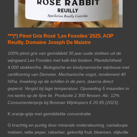
***(*) Pinot Gris Rosé ‘Les Fossiles’ 2025, AOP
Reuilly, Domaine Joseph De Maistre
100% pinot gris van gemiddeld 30 jaar oude stokken uit de
wijngaard Les Fossiles met kalk-klei bodem. Plantdichtheid
4.000 stokken/ha. Biologische en biodynamische wijnbouw met
certificering van Demeter. Mechanische oogst, rendement 40
hl/ha. Inweking op de schillen in de pers, daarna direct
geperst. Vergist bij lage temperatuur. Opvoeding 5 maanden in
rvs-tanks op de fijne lie. Productie 2.300 flessen. Alc. 12%.
Consumentenprijs bij Bosman Wijnkopers € 20,95 (2023).
K oranje-grijs met gemiddelde concentratie
G krachtig en puntig door minerale ondersteuning, cantaloupe
meloen, witte peper, rabarber, gekonfijt fruit, bloemen, stijlvolle