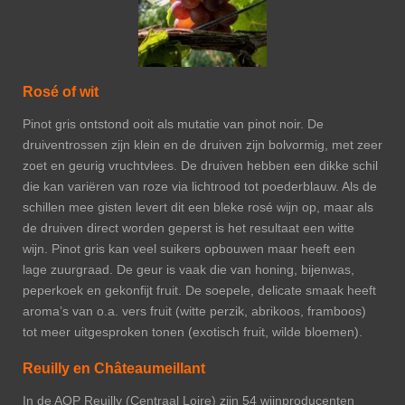
Rosé of wit
Pinot gris ontstond ooit als mutatie van pinot noir. De
druiventrossen zijn klein en de druiven zijn bolvormig, met zeer
zoet en geurig vruchtvlees. De druiven hebben een dikke schil
die kan variëren van roze via lichtrood tot poederblauw. Als de
schillen mee gisten levert dit een bleke rosé wijn op, maar als
de druiven direct worden geperst is het resultaat een witte
wijn. Pinot gris kan veel suikers opbouwen maar heeft een
lage zuurgraad. De geur is vaak die van honing, bijenwas,
peperkoek en gekonfijt fruit. De soepele, delicate smaak heeft
aroma’s van o.a. vers fruit (witte perzik, abrikoos, framboos)
tot meer uitgesproken tonen (exotisch fruit, wilde bloemen).
Reuilly en Châteaumeillant
In de AOP Reuilly (Centraal Loire) zijn 54 wijnproducenten