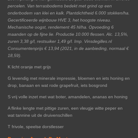
percelen. Van terrasbodems bedekt met grind op een
onderbodem van klei en kalk. Plantdichtheid 6.000 stokken/ha.
Gecertificeerde wijnbouw HVE 3, het hoogste niveau.
Mechanische oogst, rendement 45 hl/ha. Opvoeding 6
maanden op de fijne lie. Productie 10.000 flessen. Alc. 13,5%,
zuren 3,38 g/l, restsuiker 1,49 g/l. Imp. Vinsdegilles.nl
Consumentenprijs € 13,94 (2021, in de aanbieding, normaal €
18,59).
K licht oranje met grijs
G levendig met minerale impressie, bloemen en iets honing en
drop, banaan en wat rode grapefruit, iets bosgrond
S vrij volle inzet met wat boter, amandelen, ananas en honing
A flinke lengte met pittige zuren, een vleugje witte peper en
wat tannine uit de druivenschillen
T frivole, speelse dorstlesser