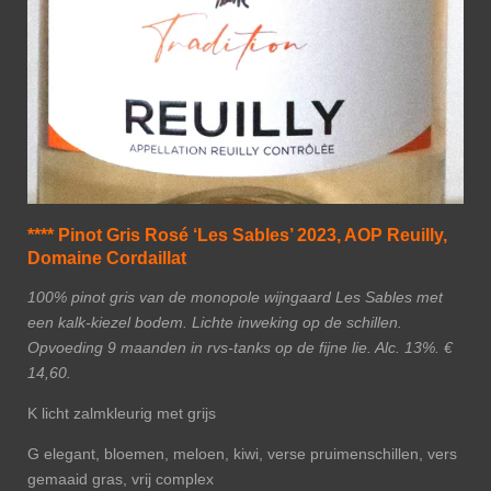
**** Pinot Gris Rosé ‘Les Sables’ 2023, AOP Reuilly,
Domaine Cordaillat
100% pinot gris van de monopole wijngaard Les Sables met
een kalk-kiezel bodem. Lichte inweking op de schillen.
Opvoeding 9 maanden in rvs-tanks op de fijne lie. Alc. 13%. €
14,60.
K licht zalmkleurig met grijs
G elegant, bloemen, meloen, kiwi, verse pruimenschillen, vers
gemaaid gras, vrij complex