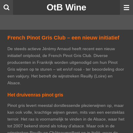
OtB Wine
Ga
direct
naar
de
hoofdinhoud
French Pinot Gris Club – een nieuw initiatief
De steeds actieve Jérémy Arnaud heeft recent een nieuw
initiatief ontplooid, de French Pinot Gris Club. Diverse
producenten in Frankrijk worden uitgenodigd om hun Pinot
Gris wijnen op te sturen – wit en/of rosé - ter beoordeling door
een vakjury. Het betreft de wijnstreken Reuilly (Loire) en
Alsace.
Het druivenras pinot gris
Pinot gris levert meestal dorstlessende plezierwijnen op, maar
kan ook volle, krachtige wijnen geven, mits van een eersteklas
terroir. Het ras is voornamelijk te vinden in de Alsace, waar het
tot 2007 bekend stond als tokay d’alsace. Maar ook in de
wijnstreken Reuilly en Châteaumeillant en in Italië, waar de