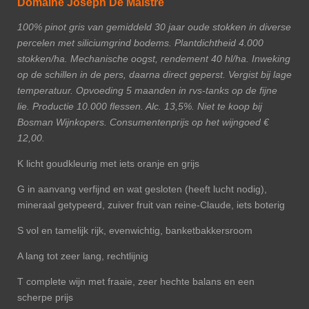
Domaine Joseph De Maistre
100% pinot gris van gemiddeld 30 jaar oude stokken in diverse
percelen met siliciumgrind bodems. Plantdichtheid 4.000
stokken/ha. Mechanische oogst, rendement 40 hl/ha. Inweking
op de schillen in de pers, daarna direct geperst. Vergist bij lage
temperatuur. Opvoeding 5 maanden in rvs-tanks op de fijne
lie. Productie 10.000 flessen. Alc. 13,5%. Niet te koop bij
Bosman Wijnkopers. Consumentenprijs op het wijngoed €
12,00.
K licht goudkleurig met iets oranje en grijs
G in aanvang verfijnd en wat gesloten (heeft lucht nodig),
mineraal getypeerd, zuiver fruit van reine-Claude, iets boterig
S vol en tamelijk rijk, evenwichtig, banketbakkersroom
A lang tot zeer lang, rechtlijnig
T complete wijn met fraaie, zeer hechte balans en een
scherpe prijs