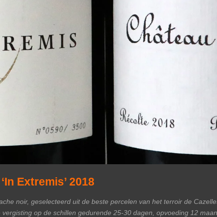
 ‘In Extremis’ 2018
e noir, geselecteerd uit de beste percelen van het terroir de Cazelle
e vergisting op de schillen gedurende 25-30 dagen, opvoeding 12 maa