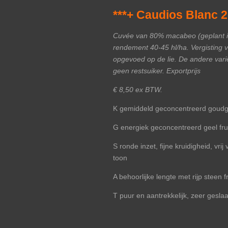
***+ Caudios Blanc 
Cuvée van 80% macabeo (geplant in
rendement 40-45 hl/ha. Vergisting 
opgevoed op de lie. De andere vari
geen restsuiker. Exportprijs
€ 8,50 ex BTW.
K gemiddeld geconcentreerd goudg
G energiek geconcentreerd geel frui
S ronde inzet, fijne kruidigheid, vri
toon
A behoorlijke lengte met rijp steen fr
T puur en aantrekkelijk, zeer gesl