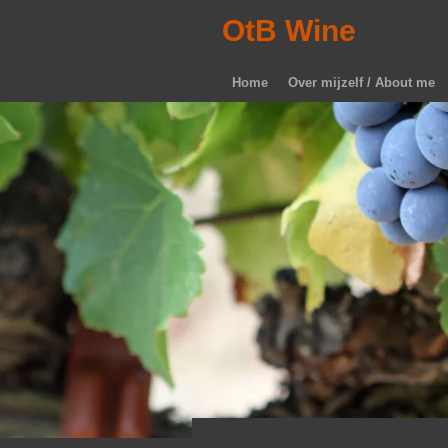
Ga
OtB Wine
direct
naar
Home
Over mijzelf / About me
de
hoofdinhoud