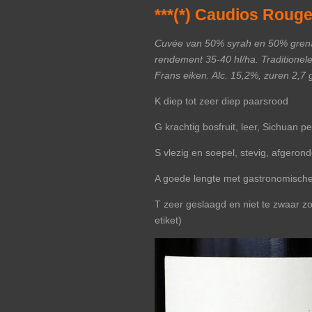
***(*) Caudios Roug
Cuvée van 50% syrah en 50% grenach
rendement 35-40 hl/ha. Traditionel
Frans eiken. Alc. 15,2%, zuren 2,7 g/
K diep tot zeer diep paarsrood
G krachtig bosfruit, leer, Sichuan p
S vlezig en soepel, stevig, afgerond
A goede lengte met gastronomische 
T zeer geslaagd en niet te zwaar zo
etiket)