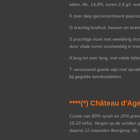
eiken. Alc. 14,8%, zuren 2,9 g/l, re
K zeer diep geconcentreerd paarsro
G krachtig bosfruit, bessen en bram
S prachtige inzet met weelderig do
door vitale zuren voorbeeldig in ev
A lang tot zeer lang, met edele bitte
T verrassend goede wijn met opvalle
bij gegrilde lamskoteletten
****(*) Château d’Ag
Cuvée van 80% syrah en 20% grenach
15-20 hl/ha. Vergist op de schille
daarna 12 maanden flesrijping. Alc. 