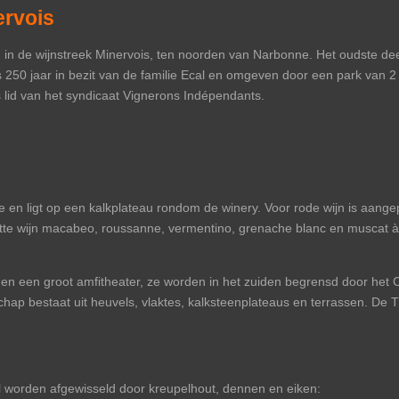
ervois
n in de wijnstreek Minervois, ten noorden van Narbonne. Het oudste d
 250 jaar in bezit van de familie Ecal en omgeven door een park van 2 
 lid van het syndicaat Vignerons Indépendants.
e en ligt op een kalkplateau rondom de winery. Voor rode wijn is aange
itte wijn macabeo, roussanne, vermentino, grenache blanc en muscat à 
n een groot amfitheater, ze worden in het zuiden begrensd door het C
hap bestaat uit heuvels, vlaktes, kalksteenplateaus en terrassen. De 
 worden afgewisseld door kreupelhout, dennen en eiken: