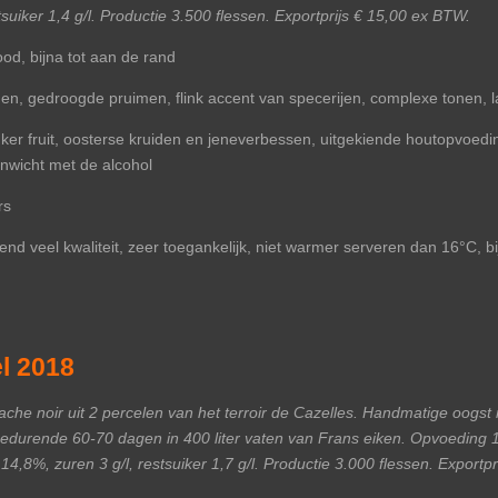
stsuiker 1,4 g/l. Productie 3.500 flessen. Exportprijs € 15,00 ex BTW.
od, bijna tot aan de rand
en, gedroogde pruimen, flink accent van specerijen, complexe tonen, la
nker fruit, oosterse kruiden en jeneverbessen, uitgekiende houtopvoedi
enwicht met de alcohol
rs
nd veel kwaliteit, zeer toegankelijk, niet warmer serveren dan 16°C, b
el 2018
e noir uit 2 percelen van het terroir de Cazelles. Handmatige oogst 
n gedurende 60-70 dagen in 400 liter vaten van Frans eiken. Opvoeding 
14,8%, zuren 3 g/l, restsuiker 1,7 g/l. Productie 3.000 flessen. Exportp