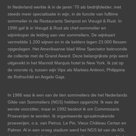
In Nederland werkte ik in de jaren '70 als bedrijfsleider, met
steeds meer specialisatie in wijn, in de functie van fulltime
sommelier in de Restaurants Seinpost en Vreugd & Rust. In
1990 gaf ik in Vreugd & Rust als chef-sommelier en
wijninkoper de leiding aan vier sommeliers. De wijnkaart
vermeldde 1.200 wijnen en in de kelders lagen 23.000 flessen
opgeslagen. Het Amerikaanse blad Wine Spectator bekroonde
de collectie met de Grand Award. Deze belangrijkste prijs werd
uitgereikt in het Marriott Marquis hotel te New York. Ik zat op
de voorste rij, tussen wijn Vips als Markies Antinori, Philippine
de Rothschild en Angelo Gaja.
In 1986 was ik een van de tien sommeliers die het Nederlands
Gilde van Sommeliers (NGS) hebben opgericht. Ik was de
eerste voorzitter, maar in 1992 besloot ik om Commissaris
Proeverijen te worden. Ik organiseerde spraakmakende
proeverijen, o.a. van Petrus, Le Pin, Vieux Château Certan en
Palmer. Al in een vroeg stadium werd het NGS lid van de ASI,