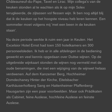
Châteauneuf-du-Pape, Tavel en Lirac. Mijn collega's van de
keuken stonden al te wachten als ik op mijn Solex
terugkeerde, de zijtassen vol flessen wijn. Ik ben nog altijd blij
dat ik de keuken op het hoogste niveau heb leren kennen. Een
sommelier moet volgens mij 'met een been in de keuken
staan'.
Na deze periode werkte ik ruim een jaar in Keulen. Het
Excelsior Hotel Ernst had toen 150 hotelkamers en 300
personeelsleden. Ik heb er in alle afdelingen in de bediening
gewerkt en veel kennis opgedaan over Duitse wijnen. Op de
uitgebreide wijnkaart stonden de wijnen nog vermeld met de
oude benamingen, die met een wijziging van de wijnwet helaas
verdwenen. Auf dem Kanzemer Berg, Hochheimer
Domdechaney Hinter der Kirche, Eitelsbacher
Karthäuserhofberg Sang en Hattenheimer Pfaffenberg-
Hausgarten zijn een paar voorbeelden. Maar ook Prädikaten
als Cabinet, feine Auslese, hochfeine Auslese en feinste
Auslese.