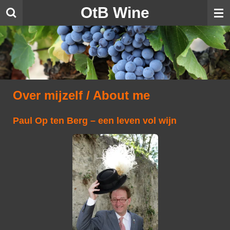
OtB Wine
Ga
direct
naar
de
hoofdinhoud
Over mijzelf / About me
Paul Op ten Berg – een leven vol wijn