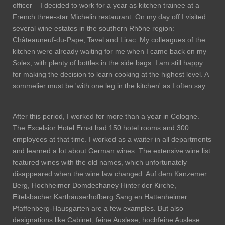
officer – I decided to work for a year as kitchen trainee at a
French three-star Michelin restaurant. On my day off I visited
several wine estates in the southern Rhône region:
Châteauneuf-du-Pape, Tavel and Lirac. My colleagues of the
kitchen were already waiting for me when I came back on my
Solex, with plenty of bottles in the side bags. I am still happy
for making the decision to learn cooking at the highest level. A
sommelier must be 'with one leg in the kitchen' as I often say.
After this period, I worked for more than a year in Cologne.
The Excelsior Hotel Ernst had 150 hotel rooms and 300
employees at that time. I worked as a waiter in all departments
and learned a lot about German wines. The extensive wine list
featured wines with the old names, which unfortunately
disappeared when the wine law changed. Auf dem Kanzemer
Berg, Hochheimer Domdechaney Hinter der Kirche,
Eitelsbacher Karthäuserhofberg Sang en Hattenheimer
Pfaffenberg-Hausgarten are a few examples. But also
designations like Cabinet, feine Auslese, hochfeine Auslese