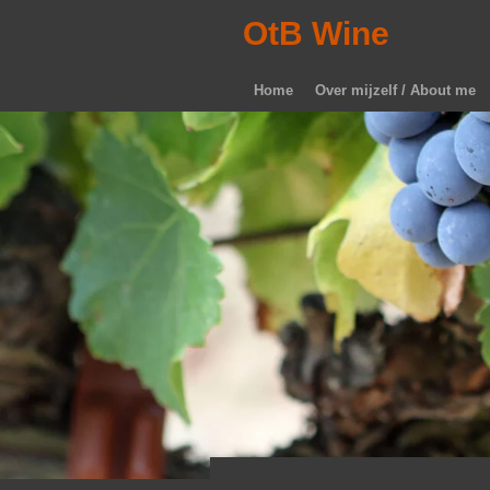
Ga
OtB Wine
direct
naar
Home
Over mijzelf / About me
de
hoofdinhoud