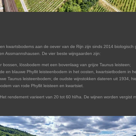
 en kwartsbodems aan de oever van de Rijn zijn sinds 2014 biologisch g
 en Assmannshausen. De vier beste wijngaarden zijn:
 bossen, lössbodem met een bovenlaag van grijze Taunus leisteen;
de en blauwe Phyllit leisteenbodem in het oosten, kwartsietbodem in h
auwe Taunus leisteenbodem; de oudste wijnstokken dateren uit 1934, hi
em van rode Phyllit leisteen en kwartsiet.
Het rendement varieert van 20 tot 60 hl/ha. De wijnen worden vergist 