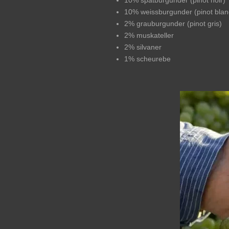
10% spätburgunder (pinot noir)
10% weissburgunder (pinot blan
2% grauburgunder (pinot gris)
2% muskateller
2% silvaner
1% scheurebe