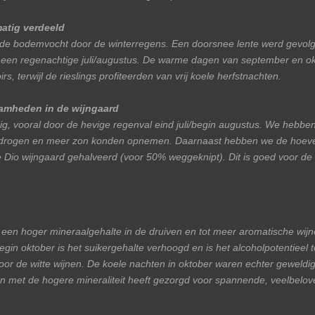
matig verdeeld
de bodemvocht door de winterregens. Een doorsnee lente werd gevol
en regenachtige juli/augustus. De warme dagen van september en okt
irs, terwijl de rieslings profiteerden van vrij koele herfstnachten.
mheden in de wijngaard
ig, vooral door de hevige regenval eind juli/begin augustus. We hebbe
itdrogen en meer zon konden opnemen. Daarnaast hebben we de hoevee
e Dio wijngaard gehalveerd (voor 50% weggeknipt). Dit is goed voor de
ot een hoger mineraalgehalte in de druiven en tot meer aromatische wij
in oktober is het suikergehalte verhoogd en is het alcoholpotentiee
 voor de witte wijnen. De koele nachten in oktober waren echter geweldi
 met de hogere mineraliteit heeft gezorgd voor spannende, veelbelov