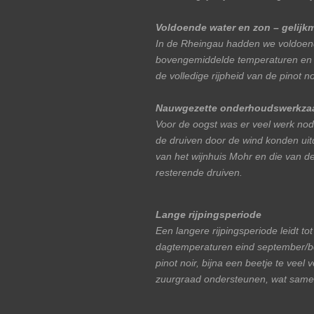
Voldoende water en zon – gelijk
In de Rheingau hadden we voldoen
bovengemiddelde temperaturen en e
de volledige rijpheid van de pinot no
Nauwgezette onderhoudswerkzaa
Voor de oogst was er veel werk nod
de druiven door de wind konden u
van het wijnhuis Mohr en die van d
resterende druiven.
Lange rijpingsperiode
Een langere rijpingsperiode leidt t
dagtemperaturen eind september/beg
pinot noir, bijna een beetje te veel
zuurgraad ondersteunen, wat samen