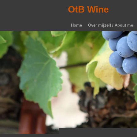
Ga
OtB Wine
direct
naar
Home
Over mijzelf / About me
de
hoofdinhoud