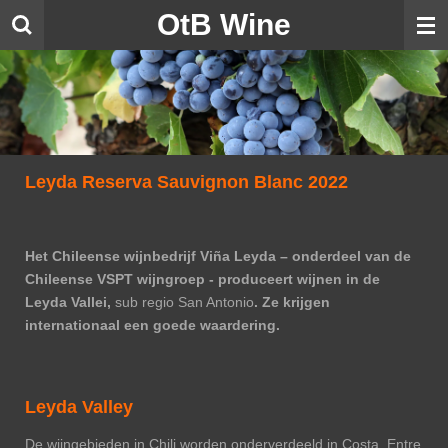
OtB Wine
Ga
direct
naar
de
hoofdinhoud
Leyda Reserva Sauvignon Blanc 2022
Het Chileense wijnbedrijf Viña Leyda – onderdeel van de
Chileense VSPT wijngroep - produceert wijnen in de
Leyda Vallei,
sub regio San Antonio
. Ze krijgen
internationaal een goede waardering.
Leyda Valley
De wijngebieden in Chili worden onderverdeeld in Costa, Entre