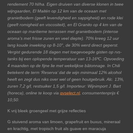
rendement 70 hl/ha. Eigen druiven van diverse klonen in twee
wijngaarden, El Maitén op 12 km van de oceaan met
granietbodem (geeft levendigheid en sappigheid) en rode klei
(geeft romigheid en viscositeit), en El Granito op 4 km van de
oceaan op maritieme terrassen met granietbodem (intense
aroma’s met frisse zuren en veel diepte). 70% kreeg 12 uur
lang koude inweking op 8-10°, de 30% werd direct geperst.
Vergist gedurende 18 dagen met toegevoegde gisten op rvs-
tanks bij een oplopende temperatuur van 13-16ºC. Opvoeding
4 maanden op de fijne lie met wekelijkse bâtonnage. In Chili
betekent de term ‘Reserva’ dat de wijn minimaal 12% alcohol
heeft en zegt dus niks over wel of geen houtgebruik. Alc. 13%,
zuren 7,2 g/l, restsuiker 1,5 g/l. Importeur:
Wijnimport J. Bart
(horeca), online te koop via
qvselect.nl
,
consumentenprijs €
10,50.
K vrij bleek groengeel met grijze reflecties
G stuivend aroma van limoen, grapefruit en buxus, mineraal
en krachtig, met tropisch fruit als guave en maracuja