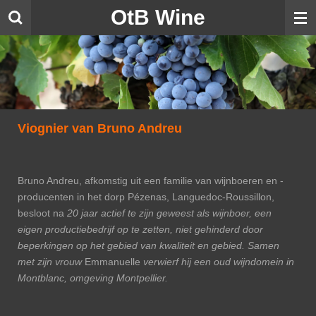
OtB Wine
Ga
direct
naar
de
hoofdinhoud
Viognier van Bruno Andreu
Bruno Andreu, afkomstig uit een familie van wijnboeren en -
producenten in het dorp Pézenas, Languedoc-Roussillon,
besloot na
20 jaar actief te zijn geweest als wijnboer, een
eigen productiebedrijf op te zetten, niet gehinderd door
beperkingen op het gebied van kwaliteit en gebied. Samen
met zijn vrouw
Emmanuelle
verwierf hij een oud wijndomein in
Montblanc, omgeving Montpellier.